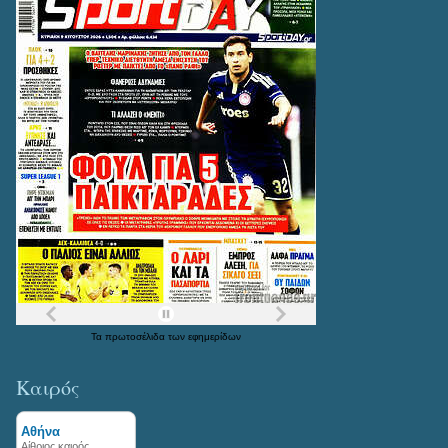
Τα
πρωτοσέλιδα
των
εφημερίδων
Καιρός