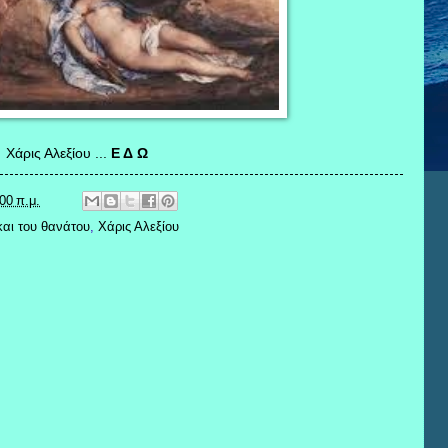
Χάρις Αλεξίου ...
Ε Δ Ω
00 π.μ.
και του θανάτου
,
Χάρις Αλεξίου