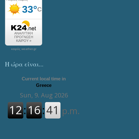
καιρός weather.gr
Η ώρα είναι...
Current local time in
Greece