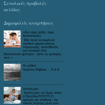
Συνολικές προβολές
σελίδας
Δημοφιλείς αναρτήσεις
«Δεν είμαι χαζός, είμαι
δυσλεκτικός»
Μια ταινία κινουμένων
σχεδίων μικρού μήκους
παραγωγής, σκηνοθεσίας
και σεναρίου δύο
δυσλεκτικών φοιτητών - Δείτε τις εμπειρίες
τους «...
Aς χαθείς
Χρήστος Θηβαίος ... Ε Δ Ω
Αγάπη μου
Αγάπη μου, να 'ξερες πόσο
σ' Αγαπάω!!!!!!!!!!!!! Ο
ορισμός της αληθινής, της
άδολης Αγάπης μέσα από