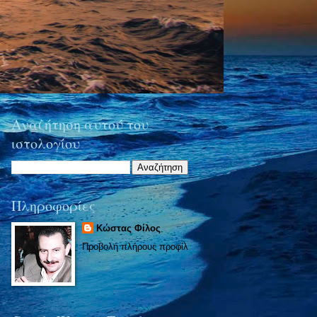
Αναζήτηση αυτού του
ιστολογίου
Πληροφορίες
Κώστας Φίλος
Προβολή πλήρους προφίλ