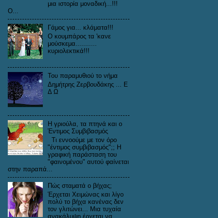
μια ιστορία μοναδική...!!!
Ο...
Γάμος για... κλάματα!!!
Ο κουμπάρος τα 'κανε
μούσκεμα...........
κυριολεκτικά!!!
Του παραμυθιού το νήμα
Δημήτρης Ζερβουδάκης ... Ε
Δ Ω
Η γριούλα, τα πτηνά και ο
Έντιμος Συμβιβασμός
Τι εννοούμε με τον όρο
"έντιμος συμβιβασμός";; Η
γραφική παράσταση του
"φαινομένου" αυτού φαίνεται
στην παραπά...
Πώς σταματά ο βήχας;
Έρχεται Χειμώνας και λίγο
πολύ το βήχα κανένας δεν
τον γλιτώνει... Μια τυχαία
ανακάλυψη έρχεται να