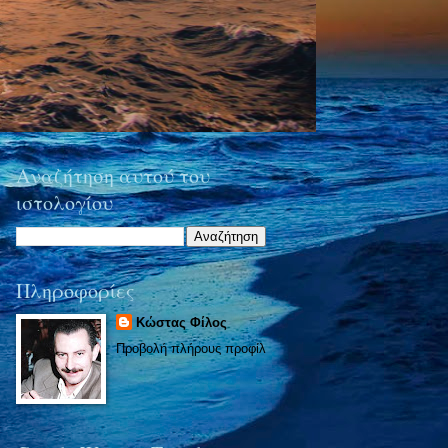
Αναζήτηση αυτού του
ιστολογίου
Πληροφορίες
Κώστας Φίλος
Προβολή πλήρους προφίλ