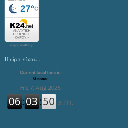
καιρός weather.gr
Η ώρα είναι...
Current local time in
Greece