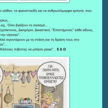
ι ηλίθιοι, τα φασιστοειδή και τα ανθρωπόμορφα ερπετά, που
ρίως...
κιχ.. Όλοι βγάζουν το σκασμό...
χιτέκτονες, Δικηγόροι, Δικαστικοί, "Επιστήμονες" κάθε είδους,
 την νήσσαν"..
λλά σιγοντάρουν με τη στάση και τη δράση τους στο
ν"...
Κάποιος π@στης να μιλήσει ρεεεε"...
Ε Δ Ω