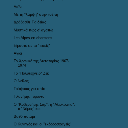
Λαΐνι
Με τη "λάμψη" στην τσέπη
Δράξασθε Παιδείας
Μυστικά πως σ' αγαπώ
Les Alpes en chansons
Είμαστε εις το "Εσείς"
Άγιοι
Το Χρονικό της Δικτατορίας 1967-
1974
Το "Πολυτεχνείο" Ζει;
Ο Νείλος
Γράψτους για σπίτι
Πλανήτης Τορόντο
Ο "Κυβερνήτης Σαμ", η "Αξιοκρατία",
ο "Νόμος" και ...
Βαθύ ποτάμι
Ο Κυνηγός και οι "εκδοροσφαγείς"