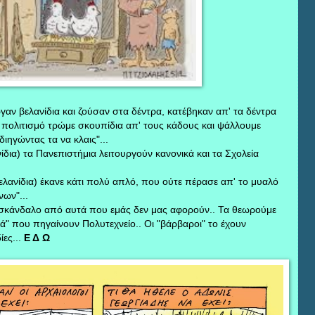
γαν βελανίδια και ζούσαν στα δέντρα, κατέβηκαν απ' τα δέντρα
ον πολιτισμό τρώμε σκουπίδια απ' τους κάδους και ψάλλουμε
ιηγώντας τα να κλαις"...
δια) τα Πανεπιστήμια λειτουργούν κανονικά και τα Σχολεία
λανίδια) έκανε κάτι πολύ απλό, που ούτε πέρασε απ' το μυαλό
ων"...
α σκάνδαλο από αυτά που εμάς δεν μας αφορούν.. Τα θεωρούμε
ιδιά" που πηγαίνουν Πολυτεχνείο.. Οι "βάρβαροι" το έχουν
ες...
Ε Δ Ω