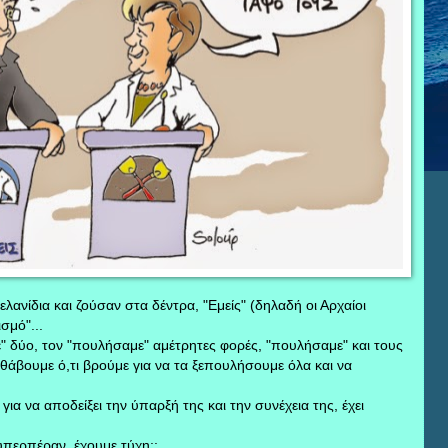
λανίδια και ζούσαν στα δέντρα, "Εμείς" (δηλαδή οι Αρχαίοι
σμό"...
" δύο, τον "πουλήσαμε" αμέτρητες φορές, "πουλήσαμε" και τους
θάβουμε ό,τι βρούμε για να τα ξεπουλήσουμε όλα και να
ια να αποδείξει την ύπαρξή της και την συνέχεια της, έχει
υπερπέραν, έχουμε τύχη;;