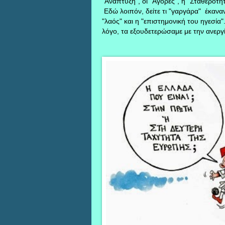
"Ανάπτυξη", οι "Αγορές", η "Σταθερότητα
Εδώ λοιπόν, δείτε τι "γαργάρα" έκανα
"λαός" και η "επιστημονική του ηγεσία".
λόγο, τα εξουδετερώσαμε με την ανεργί