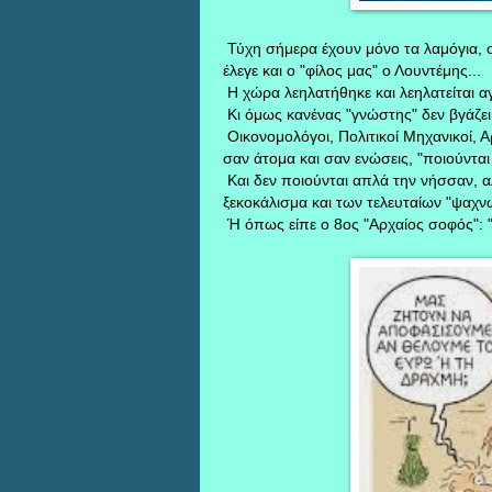
Τύχη σήμερα έχουν μόνο τα λαμόγια, ο
έλεγε και ο "φίλος μας" ο Λουντέμης...
Η χώρα λεηλατήθηκε και λεηλατείται αγ
Κι όμως κανένας "γνώστης" δεν βγάζει 
Οικονομολόγοι, Πολιτικοί Μηχανικοί, Αρ
σαν άτομα και σαν ενώσεις, "ποιούνται
Και δεν ποιούνται απλά την νήσσαν, α
ξεκοκάλισμα και των τελευταίων "ψαχνώ
Ή όπως είπε ο 8ος "Αρχαίος σοφός": "