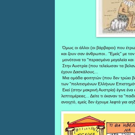
Όμως οι άλλοι (οι βάρβαροι) που έτρω
και ζουν σαν άνθρωποι.. "Εμείς" με τ
μονότονα το "περασμένα μεγαλεία και δ
Στην Αυστρία (που τελείωσαν τα βελανί
έχουν Δασκάλους...
Μια ομάδα φοιτητών (που δεν τρώει βε
των "πολιτισμένων Ελλήνων Επιστημόν
Εκεί (στην μακρινή Αυστρία) έγινε έν
λεπτομέρειες... Δείτε τι έκαναν τα "πα
ανοιχτό, εμείς δεν έχουμε λεφτά για αηδί