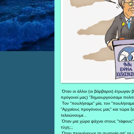
Όταν οι άλλοι (οι βάρβαροι) έτρωγαν βε
πρόγονοί μας) "δημιουργούσαμε πολιτι
Τον "πουλήσαμε" μία, τον "πουλήσαμε
"Αρχαίους προγόνους μας" και τώρα ξε
τελειώνουμε...
Όταν μια χώρα ψάχνει στους "τάφους" γ
τύχη;;;
Όταν περιμένουμε τη σωτηρία απ' το 