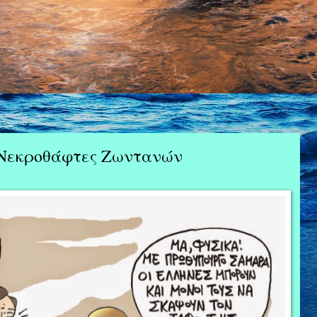
 Νεκροθάφτες Ζωντανών