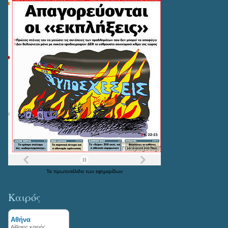
Τα
πρωτοσέλιδα
των
εφημερίδων
Καιρός