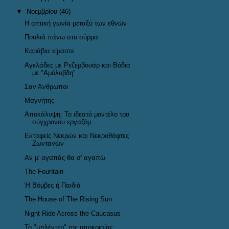
▼
Νοεμβρίου
(46)
Η οπτική γωνία μεταξύ των εθνών
Πουλιά πάνω στο σύρμα
Καράβια είμαστε
Αγελάδες με Ρεζερβουάρ και Βόδια
με "Αμόλυβδη"
Σαν Άνθρωποι
Μαγνήτης
Αποκάλυψη: Το ιδεατό μοντέλο του
σύγχρονου εργαζόμ...
Εκταφείς Νεκρών και Νεκροθάφτες
Ζωντανών
Αν μ' αγαπάς θα σ' αγαπώ
The Fountain
Ή Βόμβες ή Παιδιά
The House of The Rising Sun
Night Ride Across the Caucasus
Το "μπλέντερ" της υποκρισίας